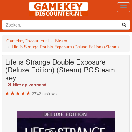
Togg
navi
GamekeyDiscounter.nl
Steam
Life is Strange Double Exposure (Deluxe Edition) (Steam)
Life is Strange Double Exposure
(Deluxe Edition) (Steam)
PC
Steam
key
Niet op voorraad
2742
reviews