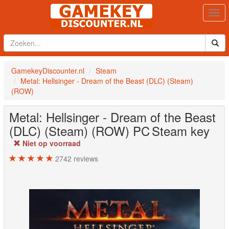
Togg
navi
GamekeyDiscounter.nl
Steam
Metal: Hellsinger - Dream of the Beast (DLC) (Steam)
(ROW)
Metal: Hellsinger - Dream of the Beast
(DLC) (Steam) (ROW)
PC
Steam key
Niet op voorraad
2742
reviews