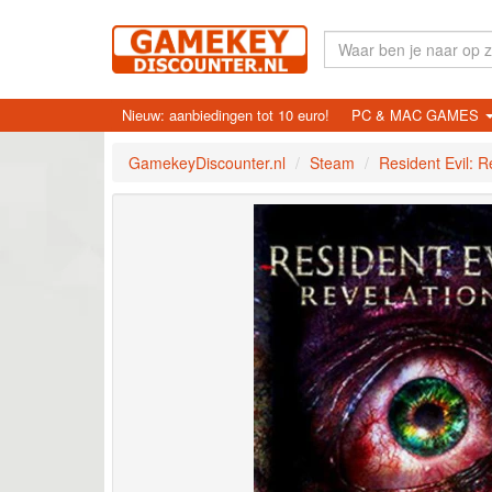
Nieuw: aanbiedingen tot 10 euro!
PC & MAC GAMES
GamekeyDiscounter.nl
Steam
Resident Evil: R