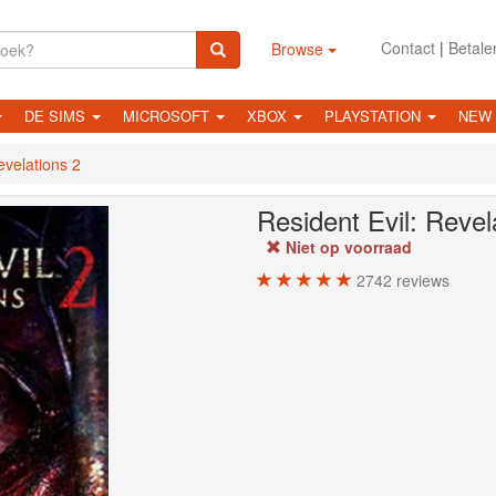
Contact
|
Betale
Browse
DE SIMS
MICROSOFT
XBOX
PLAYSTATION
NEW
evelations 2
Resident Evil: Revel
Niet op voorraad
2742
reviews