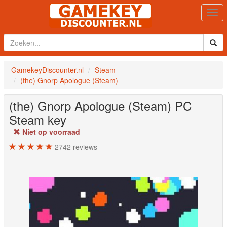
Togg
navi
GamekeyDiscounter.nl
Steam
(the) Gnorp Apologue (Steam)
(the) Gnorp Apologue (Steam)
PC
Steam key
Niet op voorraad
2742
reviews