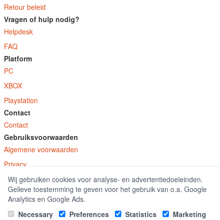
Retour beleid
Vragen of hulp nodig?
Helpdesk
FAQ
Platform
PC
XBOX
Playstation
Contact
Contact
Gebruiksvoorwaarden
Algemene voorwaarden
Privacy
Wij gebruiken cookies voor analyse- en advertentiedoeleinden.
© E-Keys B.V. 2026
Gelieve toestemming te geven voor het gebruik van o.a. Google
GamekeyDiscounter.nl is onderdeel van E-Keys B.V. geregistreerd onder kamer
Analytics en Google Ads.
van koophandel nummer 150771.
Necessary
Preferences
Statistics
Marketing