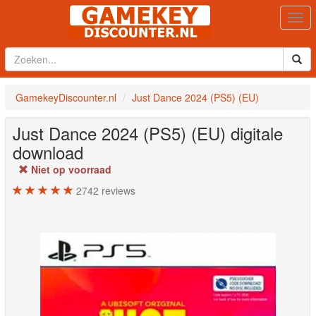
Togg
navi
GamekeyDiscounter.nl
Just Dance 2024 (PS5) (EU)
Just Dance 2024 (PS5) (EU)
digitale
download
Niet op voorraad
2742
reviews