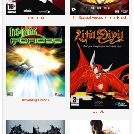
CT Special Forces: Fire for Effect
Just Cause
Incoming Forces
Litil Divil