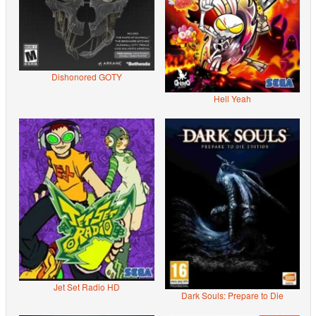
Dishonored GOTY
Hell Yeah
Jet Set Radio HD
Dark Souls: Prepare to Die