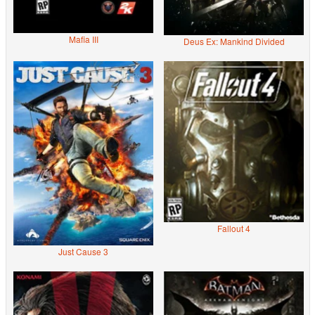
Mafia III
Deus Ex: Mankind Divided
Fallout 4
Just Cause 3