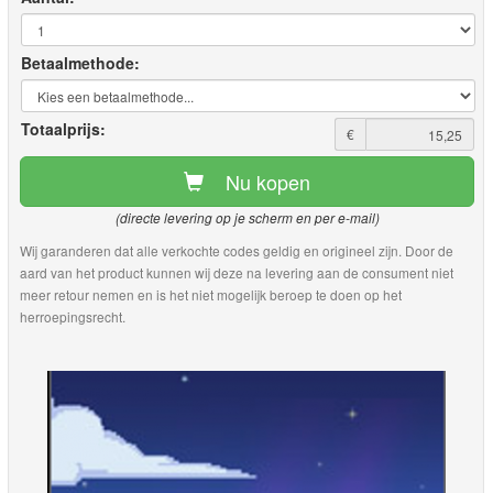
Betaalmethode:
Totaalprijs:
€
Nu kopen
(directe levering op je scherm en per e-mail)
Wij garanderen dat alle verkochte codes geldig en origineel zijn. Door de
aard van het product kunnen wij deze na levering aan de consument niet
meer retour nemen en is het niet mogelijk beroep te doen op het
herroepingsrecht.