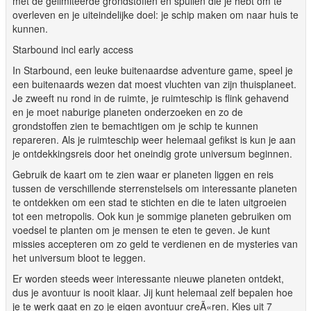
met de gelimiteerde grondstoffen en spullen die je hebt om te
overleven en je uiteindelijke doel: je schip maken om naar huis te
kunnen.
Starbound incl early access
In Starbound, een leuke buitenaardse adventure game, speel je
een buitenaards wezen dat moest vluchten van zijn thuisplaneet.
Je zweeft nu rond in de ruimte, je ruimteschip is flink gehavend
en je moet naburige planeten onderzoeken en zo de
grondstoffen zien te bemachtigen om je schip te kunnen
repareren. Als je ruimteschip weer helemaal gefikst is kun je aan
je ontdekkingsreis door het oneindig grote universum beginnen.
Gebruik de kaart om te zien waar er planeten liggen en reis
tussen de verschillende sterrenstelsels om interessante planeten
te ontdekken om een stad te stichten en die te laten uitgroeien
tot een metropolis. Ook kun je sommige planeten gebruiken om
voedsel te planten om je mensen te eten te geven. Je kunt
missies accepteren om zo geld te verdienen en de mysteries van
het universum bloot te leggen.
Er worden steeds weer interessante nieuwe planeten ontdekt,
dus je avontuur is nooit klaar. Jij kunt helemaal zelf bepalen hoe
je te werk gaat en zo je eigen avontuur creÃ«ren. Kies uit 7