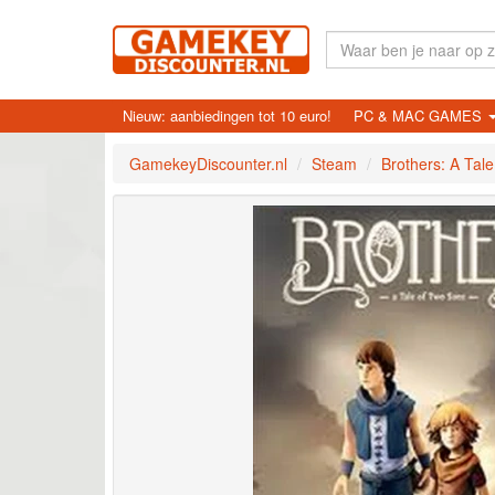
Nieuw: aanbiedingen tot 10 euro!
PC & MAC GAMES
GamekeyDiscounter.nl
Steam
Brothers: A Tal