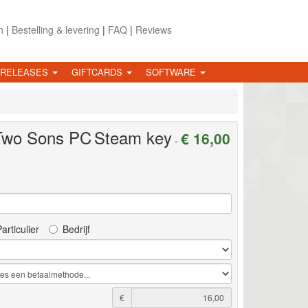
n
|
Bestelling & levering
|
FAQ
|
Reviews
 RELEASES
GIFTCARDS
SOFTWARE
 Two Sons
PC
Steam key
€ 16,00
-
articulier
Bedrijf
€