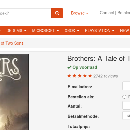
Contact
|
Betale
Browse
DE SIMS
MICROSOFT
XBOX
PLAYSTATION
NEW
e of Two Sons
Brothers: A Tale of
Op voorraad
2742
reviews
E-mailadres:
Bestellen als:
P
Aantal:
Betaalmethode:
Totaalprijs: