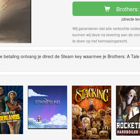
Brothers:
(directe le
Wij garanderen dat alle verkochte codes
kunnen wij deze na levering aan de con
te doen op het herroepingsrecht.
e betaling ontvang je direct de Steam key waarmee je Brothers: A Tale
.